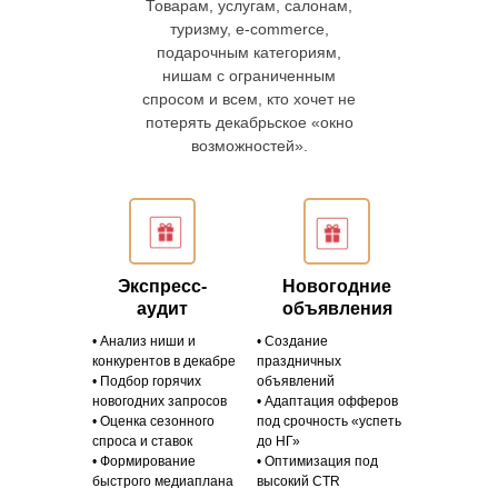
Товарам, услугам, салонам,
туризму, e-commerce,
подарочным категориям,
нишам с ограниченным
спросом и всем, кто хочет не
потерять декабрьское «окно
возможностей».
Экспресс-
Новогодние
аудит
объявления
• Анализ ниши и
• Создание
конкурентов в декабре
праздничных
• Подбор горячих
объявлений
новогодних запросов
• Адаптация офферов
• Оценка сезонного
под срочность «успеть
спроса и ставок
до НГ»
• Формирование
• Оптимизация под
быстрого медиаплана
высокий CTR