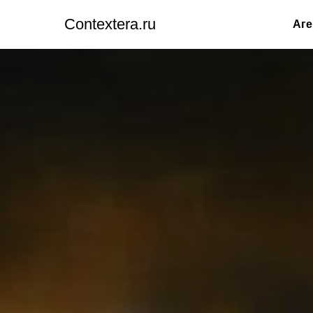
Сontextera.ru
Аге