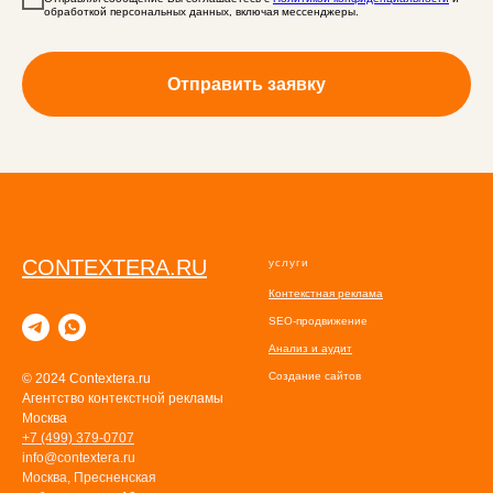
обработкой персональных данных, включая мессенджеры.
Отправить заявку
СONTEXTERA.RU
услуги
Контекстная реклама
SEO-продвижение
Анализ и аудит
Создание сайтов
© 2024 Сontextera.ru
Агентство контекстной рекламы
Москва
+7 (499) 379-0707
info@contextera.ru
Москва, Пресненская