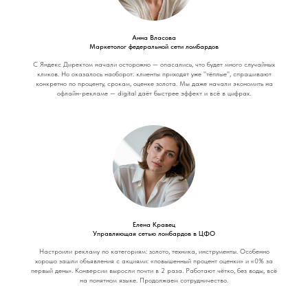
Анна Власова
Маркетолог федеральной сети ломбардов
С Яндекс Директом начали осторожно — опасались, что будет много случайных
кликов. Но оказалось наоборот: клиенты приходят уже "тёплые", спрашивают
конкретно по проценту, срокам, оценке золота. Мы даже начали экономить на
офлайн-рекламе — digital даёт быстрее эффект и всё в цифрах.
Елена Кравец
Управляющая сетью ломбардов в ЦФО
Настроили рекламу по категориям: золото, техника, инструменты. Особенно
хорошо зашли объявления с акциями: «повышенный процент оценки» и «0% за
первый день». Конверсии выросли почти в 2 раза. Работают чётко, без воды, всё
на понятном языке. Продолжаем сотрудничество.