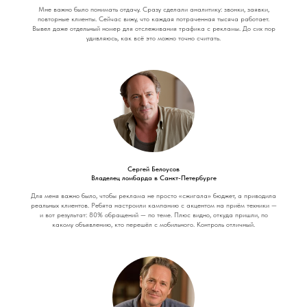
Мне важно было понимать отдачу. Сразу сделали аналитику: звонки, заявки,
повторные клиенты. Сейчас вижу, что каждая потраченная тысяча работает.
Вывел даже отдельный номер для отслеживания трафика с рекламы. До сих пор
удивляюсь, как всё это можно точно считать.
Сергей Белоусов
Владелец ломбарда в Санкт-Петербурге
Для меня важно было, чтобы реклама не просто «сжигала» бюджет, а приводила
реальных клиентов. Ребята настроили кампанию с акцентом на приём техники —
и вот результат: 80% обращений — по теме. Плюс видно, откуда пришли, по
какому объявлению, кто перешёл с мобильного. Контроль отличный.