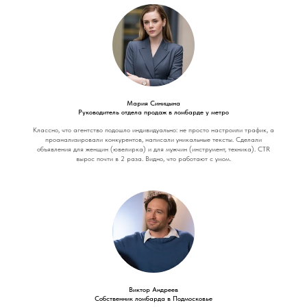
Мария Синицына
Руководитель отдела продаж в ломбарде у метро
Классно, что агентство подошло индивидуально: не просто настроили трафик, а
проанализировали конкурентов, написали уникальные тексты. Сделали
объявления для женщин (ювелирка) и для мужчин (инструмент, техника). CTR
вырос почти в 2 раза. Видно, что работают с умом.
Виктор Андреев
Собственник ломбарда в Подмосковье