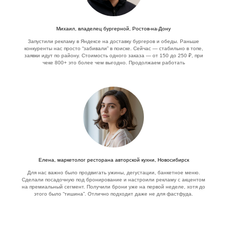
Михаил, владелец бургерной, Ростов-на-Дону
Запустили рекламу в Яндексе на доставку бургеров и обеды. Раньше
конкуренты нас просто “забивали” в поиске. Сейчас — стабильно в топе,
заявки идут по району. Стоимость одного заказа — от 150 до 250 ₽, при
чеке 800+ это более чем выгодно. Продолжаем работать
Елена, маркетолог ресторана авторской кухни, Новосибирск
Для нас важно было продвигать ужины, дегустации, банкетное меню.
Сделали посадочную под бронирование и настроили рекламу с акцентом
на премиальный сегмент. Получили брони уже на первой неделе, хотя до
этого было “тишина”. Отлично подходит даже не для фастфуда.