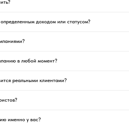
чить?
с определенным доходом или статусом?
омпаниями?
ампанию в любой момент?
вится реальными клиентами?
ристов?
цию именно у вас?