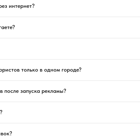
рез интернет?
гаете?
юристов только в одном городе?
ов после запуска рекламы?
?
явок?