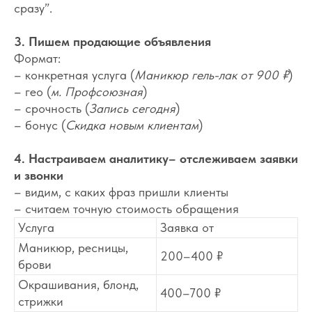
сразу”.
3. Пишем продающие объявления
Формат:
– конкретная услуга (
Маникюр гель-лак от 900 ₽
)
– гео (
м. Профсоюзная
)
– срочность (
Запись сегодня
)
– бонус (
Скидка новым клиентам
)
4. Настраиваем аналитику– отслеживаем заявки
и звонки
– видим, с каких фраз пришли клиенты
– считаем точную стоимость обращения
Услуга
Заявка от
Маникюр, ресницы,
200–400 ₽
брови
Окрашивания, блонд,
400–700 ₽
стрижки